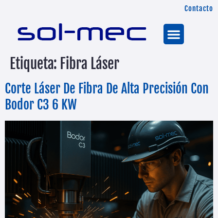
Contacto
Etiqueta:
Fibra Láser
Corte Láser De Fibra De Alta Precisión Con
Bodor C3 6 KW