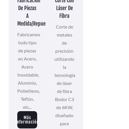
Fabricación
Corte Con
De Piezas
Láser De
A
Fibra
Medida/repuestos
Corte de
Fabricamos
metales
todo tipo
de
de piezas
precisión
en Acero,
utilizando
Acero
la
Inoxidable,
tecnología
Aluminio,
de láser
Polietileno,
de fibra
Teflón,
Bodor C3
etc...
de 6KW,
diseñado
Más
Información
para