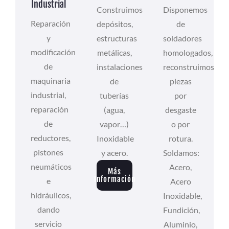
Industrial
Construimos
Disponemos
Reparación
depósitos,
de
y
estructuras
soldadores
modificación
metálicas,
homologados,
de
instalaciones
reconstruimos
maquinaria
de
piezas
industrial,
tuberías
por
reparación
(agua,
desgaste
de
vapor…)
o por
reductores,
Inoxidable
rotura.
pistones
y acero.
Soldamos:
neumáticos
Acero,
Más
Información
e
Acero
hidráulicos,
Inoxidable,
dando
Fundición,
servicio
Aluminio,