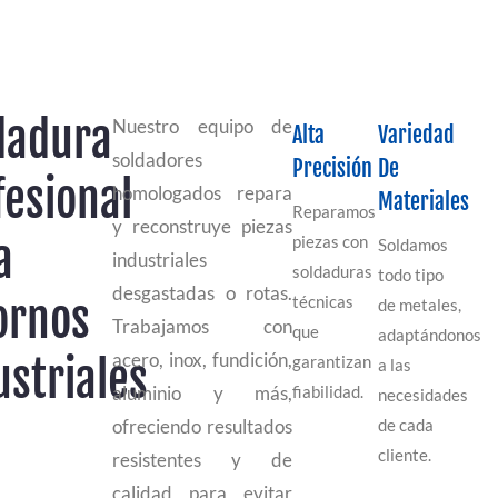
dadura
Nuestro equipo de
Alta
Variedad
soldadores
Precisión
De
fesional
homologados repara
Materiales
Reparamos
y reconstruye piezas
a
piezas con
Soldamos
industriales
soldaduras
todo tipo
desgastadas o rotas.
ornos
técnicas
de metales,
Trabajamos con
que
adaptándonos
acero, inox, fundición,
ustriales
garantizan
a las
aluminio y más,
fiabilidad.
necesidades
ofreciendo resultados
de cada
cliente.
resistentes y de
calidad para evitar