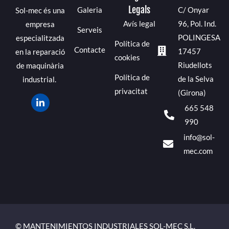
Legals
Galeria
C/ Onyar
Sol-mec és una
Avís legal
96, Pol. Ind.
empresa
Serveis
POLINGESA
especialitzada
Política de
Contacte
17457
en la reparació
cookies
Riudellots
de maquinària
Política de
de la Selva
industrial.
privacitat
(Girona)
665 548
990
info@sol-
mec.com
© MANTENIMIENTOS INDUSTRIALES SOL-MEC S.L.